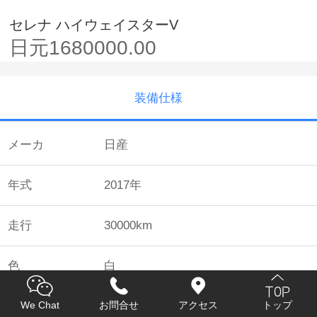
セレナ ハイウェイスターV
日元1680000.00
装備仕様
メーカ
日産
年式
2017年
走行
30000km
色
白
We Chat
お問合せ
アクセス
トップ
金額
日元1680000.00