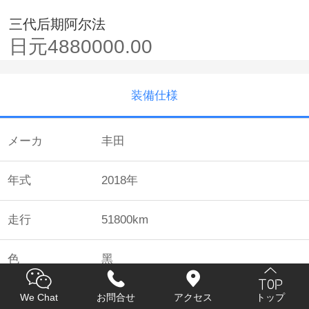
三代后期阿尔法
日元4880000.00
装備仕様
メーカ
丰田
年式
2018年
走行
51800km
色
黑
We Chat
お問合せ
アクセス
トップ
金額
日元4880000.00