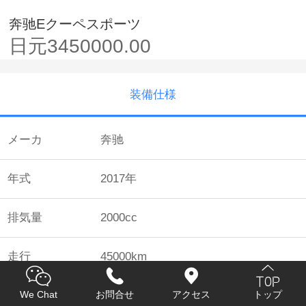
奔驰Eクーペスポーツ
日元3450000.00
装備仕様
メーカ
奔驰
年式
2017年
排気量
2000cc
走行
45000km
We Chat
お問合せ
アクセス
トップ
色
ホワイト